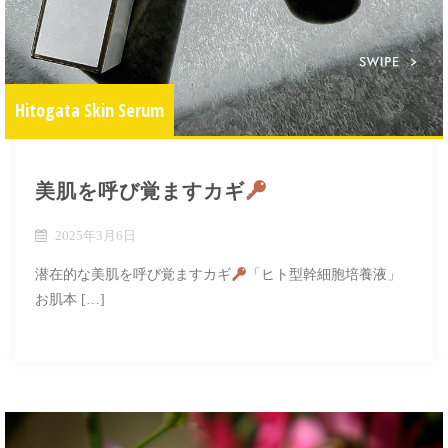
Hitogata Skin Serum
美肌を呼び覚ますカギ
2025年3月6日
潜在的な美肌を呼び覚ますカギ
「ヒト型幹細胞培養液」
お肌本 […]