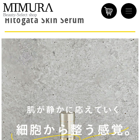
Beauty-Select shop
Hitogata Skin Serum