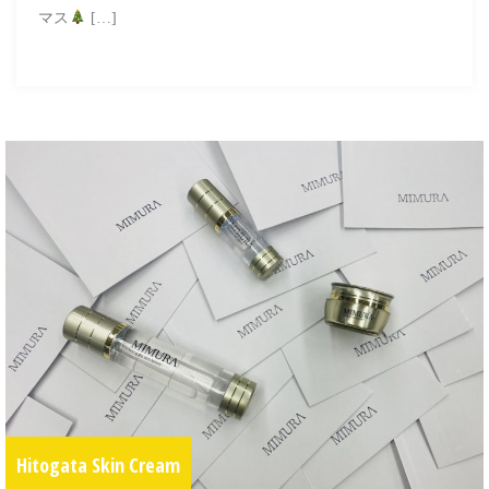
マス
[…]
Hitogata Skin Cream