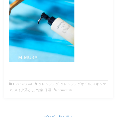
Cleansing oil
クレンジング
,
クレンジングオイル
,
スキンケ
ア
,
メイク落とし
,
乾燥
,
保湿
permalink