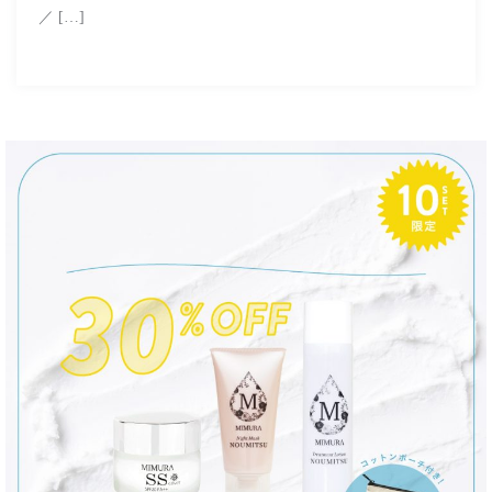
／ […]