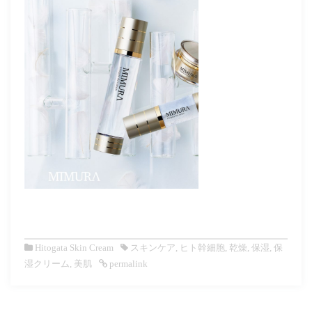
Hitogata Skin Cream
スキンケア
,
ヒト幹細胞
,
乾燥
,
保湿
,
保
湿クリーム
,
美肌
permalink