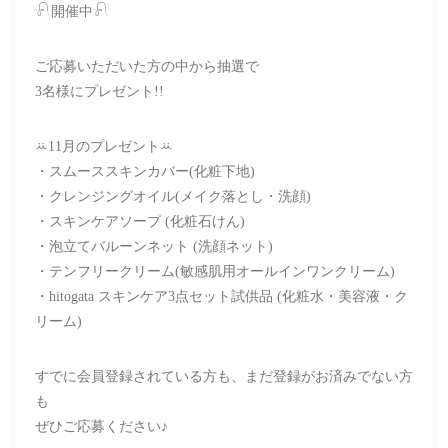
𓍯開催中𓍯
ご応募いただいた方の中から抽選で
3名様にプレゼント!!
ꕁ11月のプレゼントꕁ
・スムーススキンカバー(化粧下地)
・クレンジングオイル(メイク落とし・洗顔)
・スキンケアソープ (化粧石けん)
・泡立てバルーンネット (洗顔ネット)
・テンフリークリーム(敏感肌用オールインワンクリーム)
・hitogata スキンケア3点セット試供品 (化粧水・美容液・ク
リーム)
すでに会員登録されている方も、まだ登録がお済みでない方
も
ぜひご応募ください♪