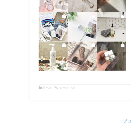
News
permalink
ブ