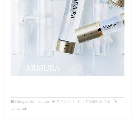
Hitogata Skin Serum
スキンケア
,
ヒト幹細胞
,
美容液
permalink