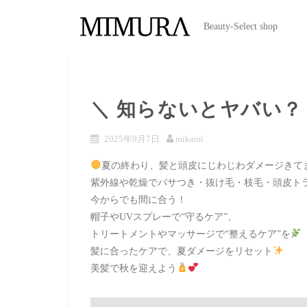
Beauty-Select shop
＼ 知らないとヤバい？
2025年9月7日
mikami
夏の終わり、髪と頭皮にじわじわダメージきて
紫外線や乾燥でパサつき・抜け毛・枝毛・頭皮ト
今からでも間に合う！
帽子やUVスプレーで“守るケア”、
トリートメントやマッサージで“整えるケア”を
髪に合ったケアで、夏ダメージをリセット
美髪で秋を迎えよう