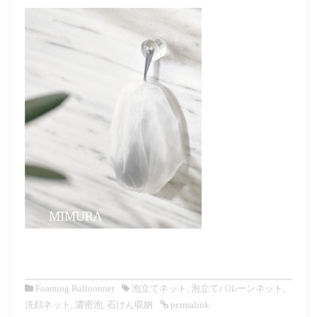
Foaming Balloonnet
泡立てネット
,
泡立てバルーンネット
,
洗顔ネット
,
濃密泡
,
石けん収納
permalink