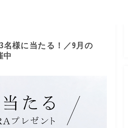
が3名様に当たる！／9月の
催中