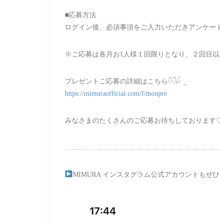
■応募方法
ログイン後、必須事項をご入力いただきアンケー
※ご応募は各月お1人様１回限りとなり、２回目
プレゼントご応募の詳細はこちら𓎤𓅮 ⸒⸒
https://mimuraofficial.com/f/monpre
みなさまのたくさんのご応募お待ちしております
…………………………………………………………
MIMURA インスタグラム公式アカウントもぜ