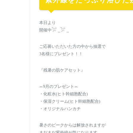
本日より
開催中𓅯 ⸒⸒𓅯 ⸒⸒
ご応募いただいた方の中から抽選で
3名様にプレゼント！！
『残暑の肌ケアセット』
ꕀ9月のプレゼントꕀ
・化粧水(ヒト幹細胞配合)
・保湿クリーム(ヒト幹細胞配合)
・オリジナルハンカチ
暑さのピークからは解放されますが
まだまだ紫外線が気になります。。