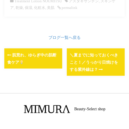
Treatment Lotion NOUMITSU
アスタキサンチン
,
スキンケ
ア
,
乾燥
,
保湿
,
化粧水
,
美肌
permalink
ブログ一覧へ戻る
肌荒れ、ゆらぎ中の肌断
＼夏までに知っておくべき
食ケア
こと！／うっかり日焼けを
する紫外線は？
Beauty-Select shop