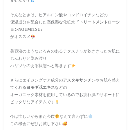
ませんか？
そんなときは、ヒアルロン酸やコンドロイチンなどの
保湿成分を配合した高保湿な化粧水
『トリートメントローシ
ョンNOUMITSU』
がオススメ
美容液のようなとろみのあるテクスチャが乾ききったお肌に
じんわりと染み渡り
ハリツヤのある状態へと導きます
さらにエイジングケア成分の
アスタキサンチ
ンやお肌を整え
てくれる
ヨモギ花エキス
などの
オーガニック素材を使用しているのでお疲れ肌のサポートに
ピッタリなアイテムです
今は忙しいからまた今度
なんて言わずに
この機会にぜひお試し下さい