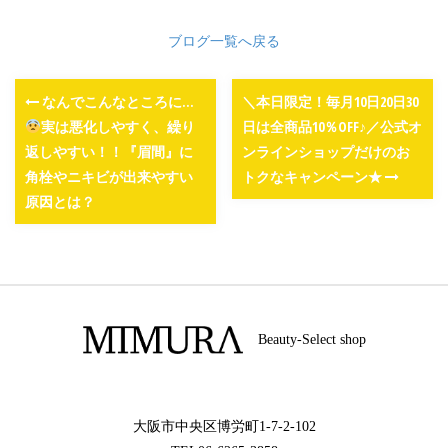
ブログ一覧へ戻る
なんでこんなところに…
＼本日限定！毎月10日20日30
実は悪化しやすく、繰り
日は全商品10％OFF♪／公式オ
返しやすい！！『眉間』に
ンラインショップだけのお
角栓やニキビが出来やすい
トクなキャンペーン★
原因とは？
Beauty-Select shop
大阪市中央区博労町1-7-2-102