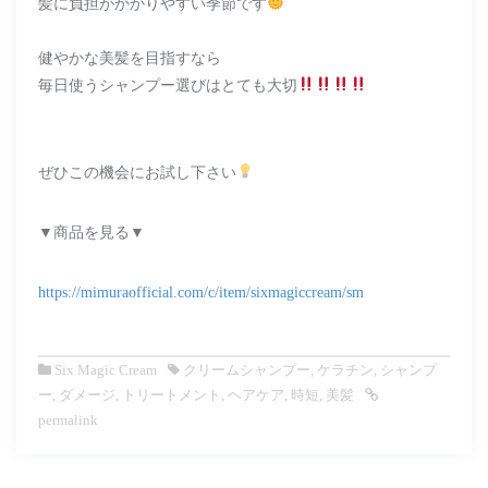
髪に負担がかかりやすい季節です
健やかな美髪を目指すなら
毎日使うシャンプー選びはとても大切
ぜひこの機会にお試し下さい
▼商品を見る▼
https://mimuraofficial.com/c/item/sixmagiccream/sm
Six Magic Cream
クリームシャンプー
,
ケラチン
,
シャンプ
ー
,
ダメージ
,
トリートメント
,
ヘアケア
,
時短
,
美髪
permalink