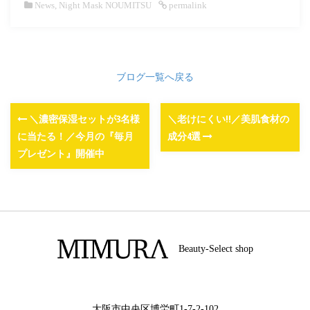
News
,
Night Mask NOUMITSU
permalink
ブログ一覧へ戻る
＼濃密保湿セットが3名様
＼老けにくい!!／美肌食材の
に当たる！／今月の『毎月
成分4選
プレゼント』開催中
Beauty-Select shop
大阪市中央区博労町1-7-2-102