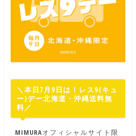
＼本日7月9日は！レス9(キュ
ー)デー北海道・沖縄送料無
料／
MIMURAオフィシャルサイト限