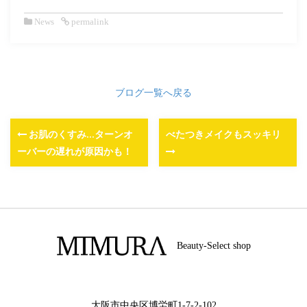
News
permalink
ブログ一覧へ戻る
お肌のくすみ…ターンオ
べたつきメイクもスッキリ
ーバーの遅れが原因かも！
Beauty-Select shop
大阪市中央区博労町1-7-2-102