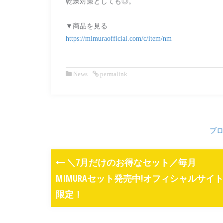
乾燥対策としても◎。
▼商品を見る
https://mimuraofficial.com/c/item/nm
News
permalink
ブ
＼7月だけのお得なセット／毎月
MIMURAセット発売中!オフィシャルサイ
限定！