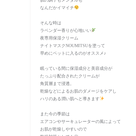
肌の調子もメンタルも
なんだかイマイチ
そんな時は
ラベンダー香りが心地いい
夜専用保湿クリーム
ナイトマスクNOUMITSUを塗って
早めにベットに入るのがオススメ♪
眠っている間に保湿成分と美容成分が
たっぷり配合されたクリームが
角質層まで浸透。
乾燥などによるお肌のダメージをケアし
ハリのある潤い肌へと導きます
また今の季節は
エアコンやサーキュレーターの風によって
お肌が乾燥しやすいので