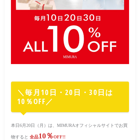
＼毎月10日・20日・30日は
10％OFF／
本日6月20日（月）は、MIMURAオフィシャルサイトでお買
10％
物すると
全品
OFF!!