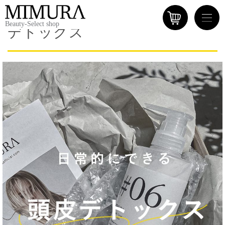
Beauty-Select shop
デトックス