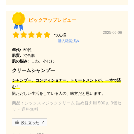
ピックアップレビュー
2025-06-06
つん様
購入確認済み
年代:
50代
肌質:
混合肌
肌の悩み:
しわ、小じわ
クリームシャンプー
シャンプー、コンディショナー、トリートメントが、一本で済
む！
慌ただしい生活をしている人の、味方だと思います。
商品：
シックスマジッククリーム 詰め替え用 500ｇ 3個セ
ット 送料無料
役に立った
0