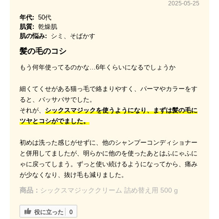
2025-05-25
年代:
50代
肌質:
乾燥肌
肌の悩み:
シミ、そばかす
髪の毛のコシ
もう何年使ってるのかな…6年くらいになるでしょうか
細くてくせがある猫っ毛で絡まりやすく、パーマやカラーをす
ると、バッサバサでした。
それが、
シックスマジックを使うようになり、まずは髪の毛に
ツヤとコシがでました。
初めは洗った感じがせずに、他のシャンプーコンディショナー
と併用してましたが、明らかに他のを使ったあとはふにゃふに
ゃに戻ってしまう。ずっと使い続けるようになってから、痛み
が少なくなり、抜け毛も減りました。
商品：
シックスマジッククリーム 詰め替え用 500 g
役に立った
0