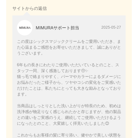
サイトからの返信
MIMURAサポート担当
2025-05-27
この度はシックスマジッククリームをご愛用いただき、ま
た心温まるご感想をお寄せいただきまして、誠にありがと
うございます。
6年もの長きにわたりご使用いただいているとのこと、ス
タッフ一同、深く感激しております🥺✨
猫っ毛で絡まりやすく、パーマやカラーによるダメージに
お悩みだったご様子から、ツヤやコシの変化をご実感いた
だけたことは、私たちにとっても大きな励みとなっており
ます。
当商品はしっとりとした洗い上がりが特長のため、初めは
洗浄感が物足りなく感じられたかと存じますが、他の製品
との違いをご実感のうえ、継続してご使用いただけるよう
になったとのこと、大変嬉しく拝見いたしました😊
これからもお客様の髪に寄り添い、健やかで美しい状態を