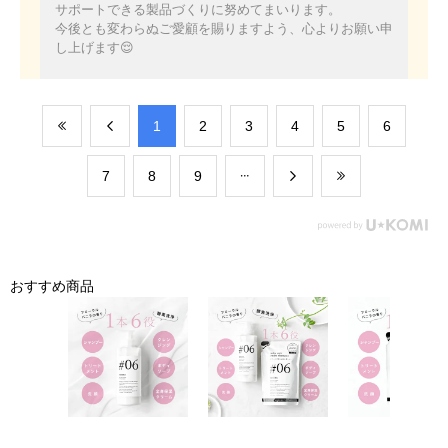
サポートできる製品づくりに努めてまいります。
今後とも変わらぬご愛顧を賜りますよう、心よりお願い申
し上げます😌
​1
​2
​3
​4
​5
​6
​7
​8
​9
おすすめ商品