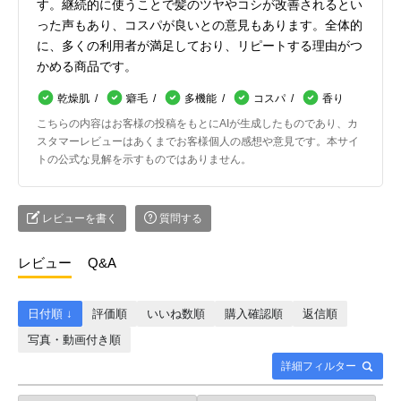
す。継続的に使うことで髪のツヤやコシが改善されるとい
った声もあり、コスパが良いとの意見もあります。全体的
に、多くの利用者が満足しており、リピートする理由がつ
かめる商品です。
乾燥肌
癖毛
多機能
コスパ
香り
こちらの内容はお客様の投稿をもとにAIが生成したものであり、カ
スタマーレビューはあくまでお客様個人の感想や意見です。本サイ
トの公式な見解を示すものではありません。
レビューを書く
質問する
レビュー
Q&A
日付順 ↓
評価順
いいね数順
購入確認順
返信順
写真・動画付き順
詳細フィルター